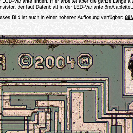
 LCD-Variante finden. Hier arbeitet aber die ganze Länge al
sistor, der laut Datenblatt in der LED-Variante 8mA ableite
eses Bild ist auch in einer höheren Auflösung verfügbar:
88